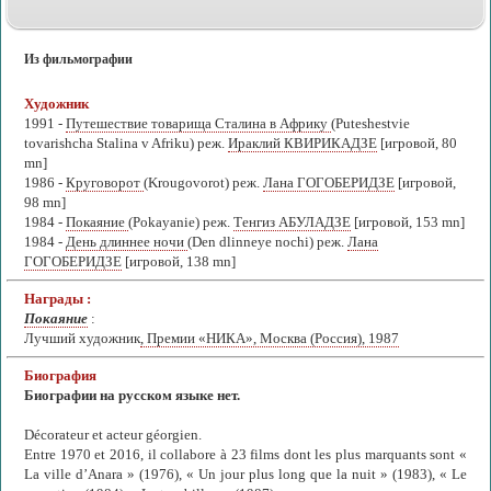
Из фильмографии
Художник
1991 -
Путешествие товарища Сталина в Африку
(Puteshestvie
tovarishcha Stalina v Afriku) реж.
Ираклий КВИРИКАДЗЕ
[игровой, 80
mn]
1986 -
Круговорот
(Krougovorot) реж.
Лана ГОГОБЕРИДЗЕ
[игровой,
98 mn]
1984 -
Покаяние
(Pokayanie) реж.
Тенгиз АБУЛАДЗЕ
[игровой, 153 mn]
1984 -
День длиннее ночи
(Den dlinneye nochi) реж.
Лана
ГОГОБЕРИДЗЕ
[игровой, 138 mn]
Награды :
Покаяние
:
Лучший художник
, Премии «НИКА», Москва (Россия), 1987
Биография
Биографии на русском языке нет.
Décorateur et acteur géorgien.
Entre 1970 et 2016, il collabore à 23 films dont les plus marquants sont «
La ville d’Anara » (1976), « Un jour plus long que la nuit » (1983), « Le