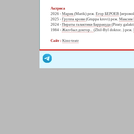
Актриса
2026 -
Марик
(Marik) реж.
Егор БЕРОЕВ
[игровой
2025 -
Группа крови
(Gruppa krovi) реж.
Максим
2024 -
Пираты галактики Барракуда
(Piraty galak
1984 -
Жил-был доктор...
(Zhil-Byl doktor...) реж.
Сайт :
Kino-teatr