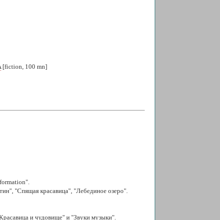
A
[fiction, 100 mn]
ormation".
ин", "Спящая красавица", "Лебединое озеро".
"Красавица и чудовище" и "Звуки музыки".