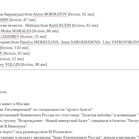
ки Барракуда) from
Anton BORMATOV
[fiction, 92 mn]
SHIN
[fiction, 87 mn]
отив нечисти : Шабаш) from
Kirill KUZIN
[fiction, 92 mn]
m
Misha MARALES
[fiction, 88 mn]
NGADZHIEV
[fiction, 35 mn]
тории) from
Natalya MERKULOVA
,
Anna SARUKHANOVA
,
Lika YATKOVSKAY
[fiction, 150 mn]
EV
[fiction, 92 mn]
iction, 15 mn]
rey VOLGIN
[fiction, 90 mn]
scou.
а живет в Москве.
ы Тихомирновой" по специальности "артист балета".
тельницей Чемпионата России по степ-танцу "Золотая набойка" в номинации "f
 труппу "Возрождение - Новый имперский балет", танцевала в балетах "Распут
ий В.Винокура".
их ворот" под руководством М.Розовского.
тановке и прокату мюзиклов "Stage Entertainment Россия", играла в мюзиклах 