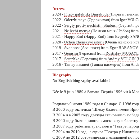
Actress
2024 -
Piraty galaktiki Barrakuda
(Пираты галакти
2022 -
Oderzhimaya
(Одержимая) from
Igor VOLO
2022 -
Sergiy protiv nechisti : Shabash
(Сергий пр
2021 -
Ne lechi menya
(Не лечи меня / Рёбра) fro
2021 -
Happy End
(Happy End) from
Evgeniy SA
2020 -
Ochen zhenskiye istorii
(Очень женские ис
2019 -
Avanpost
(Аванпост) from
Egor BARANOV
2017 -
Gerasim
(Герасим) from
Rostislav MUSAY
2017 -
Serezhka
(Сережка) from
Andrey VOLGIN
[f
2016 -
Tantsy nasmert
(Танцы насмерть) from
And
Biography
No English biography available !
Née le 9 juin 1989 à Samara. Depuis 1996 vit à Mo
Родилась 9 июня 1989 года в Самаре. С 1996 год
В 2006 году окончила "Школу балета имени Ирин
В 2004 и в 2005 году дважды становилась победи
В 2006 году была принята в московскую балетную
В 2007 году работала артисткой в "Театре парод
С 2004 по 2010 год - актриса "Театра у Никитск
С 2009 по 2012 сотрудничала с компанией по пос