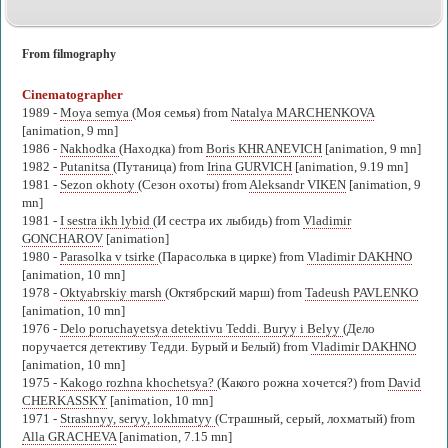
From filmography
Cinematographer
1989 -
Moya semya
(Моя семья) from
Natalya MARCHENKOVA
[animation, 9 mn]
1986 -
Nakhodka
(Находка) from
Boris KHRANEVICH
[animation, 9 mn]
1982 -
Putanitsa
(Путаница) from
Irina GURVICH
[animation, 9.19 mn]
1981 -
Sezon okhoty
(Сезон охоты) from
Aleksandr VIKEN
[animation, 9
mn]
1981 -
I sestra ikh lybid
(И сестра их лыбидь) from
Vladimir
GONCHAROV
[animation]
1980 -
Parasolka v tsirke
(Парасолька в цирке) from
Vladimir DAKHNO
[animation, 10 mn]
1978 -
Oktyabrskiy marsh
(Октябрский марш) from
Tadeush PAVLENKO
[animation, 10 mn]
1976 -
Delo poruchayetsya detektivu Teddi. Buryy i Belyy
(Дело
поручается детективу Тедди. Бурый и Белый) from
Vladimir DAKHNO
[animation, 10 mn]
1975 -
Kakogo rozhna khochetsya?
(Какого рожна хочется?) from
David
CHERKASSKY
[animation, 10 mn]
1971 -
Strashnyy, seryy, lokhmatyy
(Страшный, серый, лохматый) from
Alla GRACHEVA
[animation, 7.15 mn]