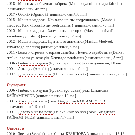
2018 -
Маленькая облачная фабрика
(Malenkaya oblachnaya fabrika)
[анимационный, 46 mn]
2017 -
Огонёк
(Ogoniok) [анимационный, 8 mn]
2015 -
Маша и медведь. Как хорошо мы подружились!
(Masha i
medved'. Kak khorosho my podruzhilis!) [анимационный, 75 mn]
2015 -
Маша и медведь. Запутанные истории
(Masha i medved'.
Zaputannyye istorii) [анимационный, 57 mn]
2012 -
Маша и медведь. Приятного аппетита
(Masha i Medved.
Priyatnogo appetita) [анимационный, 6 mn]
2011 -
Белка и стрелка: озорная семейка. Немного заработать
(Belka i
strelka: ozornaya semeyka Nemnogo zarabotat) [анимационный, 5 mn]
2006 -
Рыбак и его душа
(Rybak i ego dusha) [анимационный, 10 mn]
2001 -
Аркадия
(Arkadia) [анимационный, 9 mn]
1997 -
Далеко вниз по реке
(Daleko vniz po reke) [анимационный, 7 mn]
Сценарист
2006 -
Рыбак и его душа
(Rybak i ego dusha) реж.
Владислав
БАЙРАМГУЛОВ
[анимационный, 10 mn]
2001 -
Аркадия
(Arkadia) реж.
Владислав БАЙРАМГУЛОВ
[анимационный, 9 mn]
1997 -
Далеко вниз по реке
(Daleko vniz po reke) реж.
Владислав
БАЙРАМГУЛОВ
[анимационный, 7 mn]
Оператор
2010 -
Звезда
(Zvezda) реж.
Софья КРАВЦОВА
[анимационный, 13.13