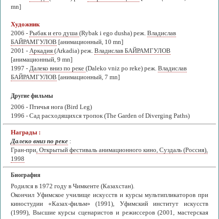
mn]
Художник
2006 -
Рыбак и его душа
(Rybak i ego dusha) реж.
Владислав
БАЙРАМГУЛОВ
[анимационный, 10 mn]
2001 -
Аркадия
(Arkadia) реж.
Владислав БАЙРАМГУЛОВ
[анимационный, 9 mn]
1997 -
Далеко вниз по реке
(Daleko vniz po reke) реж.
Владислав
БАЙРАМГУЛОВ
[анимационный, 7 mn]
Другие фильмы
2006 - Птичья нога (Bird Leg)
1996 - Сад расходящихся тропок (The Garden of Diverging Paths)
Награды :
Далеко вниз по реке
:
Гран-при
, Открытый фестиваль анимационного кино, Суздаль (Россия),
1998
Биография
Родился в 1972 году в Чимкенте (Казахстан).
Окончил Уфимское училище искусств и курсы мультипликаторов при
киностудии «Казах-фильм» (1991), Уфимский институт искусств
(1999), Высшие курсы сценаристов и режиссеров (2001, мастерская