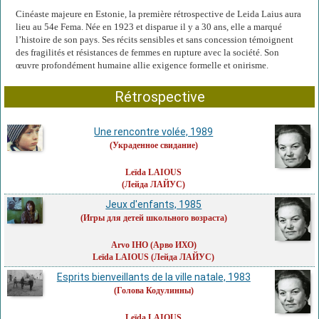
Cinéaste majeure en Estonie, la première rétrospective de Leida Laius aura
lieu au 54e Fema. Née en 1923 et disparue il y a 30 ans, elle a marqué
l’histoire de son pays. Ses récits sensibles et sans concession témoignent
des fragilités et résistances de femmes en rupture avec la société. Son
œuvre profondément humaine allie exigence formelle et onirisme.
Rétrospective
Une rencontre volée, 1989
(Украденное свидание)
Leïda LAIOUS
(Лейда ЛАЙУС)
Jeux d'enfants, 1985
(Игры для детей школьного возраста)
Arvo IHO
(Арво ИХО)
Leïda LAIOUS
(Лейда ЛАЙУС)
Esprits bienveillants de la ville natale, 1983
(Голова Кодулинны)
Leïda LAIOUS