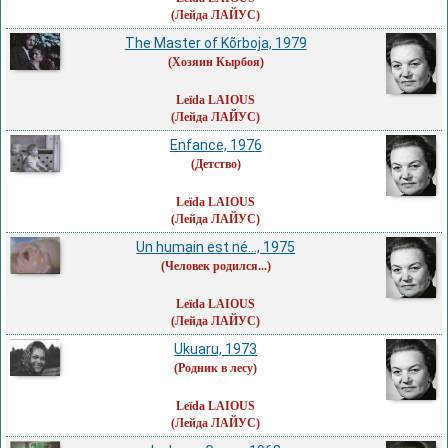
(Лейда ЛАЙУС)
The Master of Kõrboja, 1979
(Хозяин Кырбоя)
Leïda LAIOUS
(Лейда ЛАЙУС)
Enfance, 1976
(Детство)
Leïda LAIOUS
(Лейда ЛАЙУС)
Un humain est né…, 1975
(Человек родился...)
Leïda LAIOUS
(Лейда ЛАЙУС)
Ukuaru, 1973
(Родник в лесу)
Leïda LAIOUS
(Лейда ЛАЙУС)