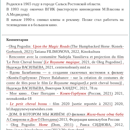
Родился в 1965 году в городе Сальск Ростовской области.
В 1993 году окончил ВГИК (мастерскую киноведения М.Власова и
А.Медведева).
В начале 1990-х снимал клипы и рекламу. Позже стал работать на
телевидении и в большом кино.
Комментарии
-
Oleg Pogodin:
Upon the Magic Roads
(The Humpbacked Horse /Konek-
Gorbunok, 2021)
Tatiana FILIMONOVA, 2022, Kinokultura
-
Rencontre avec la costumière Nadejda Vassilieva et projection du film
'Le Petit Cheval bossu' [
Le Royaume magique
, 2021, de Oleg Pogodine]
,
Надежда ВАСИЛЬЕВА,
2021, centrerusbranly.mid.ru
-
Вдова Балабанова — о создании сказочных костюмов к фильму
«Конёк-Горбунок» [Veuve Balabanov - sur la création de costumes de
conte de fées pour le film
Le Royaume magique
(Le petit cheval bossu)]
,
Надежда ВАСИЛЬЕВА,
Виктория ХАНДУС, 2021, 78.ru
-
Мое кино... Олег Погодин -
Конек-Горбунок
(Россия, 2021)
2021,
neznakomka-18
-
Le petit cheval bossu
- film 2020 [sortie reportée à 2021]
2020,
bf.ihappynewyearwishes.com
-
ДОМ, В КОТОРОМ МЫ ЖИВЁМ. (О фильмах
Жила-была одна баба
А.Смирнова и
Дом
О.Погодина)
2013, Федерация киноклубов России
-
Oleg Pogodin:
Home
(Dom, 2011)
, Раиса СИДНОВА,
2012,