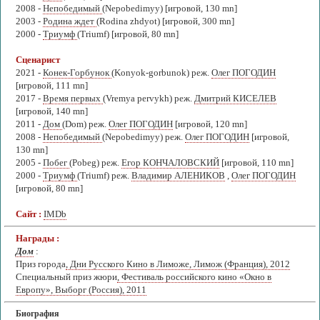
2008 -
Непобедимый
(Nepobedimyy) [игровой, 130 mn]
2003 -
Родина ждет
(Rodina zhdyot) [игровой, 300 mn]
2000 -
Триумф
(Triumf) [игровой, 80 mn]
Сценарист
2021 -
Конек-Горбунок
(Konyok-gorbunok) реж.
Олег ПОГОДИН
[игровой, 111 mn]
2017 -
Время первых
(Vremya pervykh) реж.
Дмитрий КИСЕЛЕВ
[игровой, 140 mn]
2011 -
Дом
(Dom) реж.
Олег ПОГОДИН
[игровой, 120 mn]
2008 -
Непобедимый
(Nepobedimyy) реж.
Олег ПОГОДИН
[игровой,
130 mn]
2005 -
Побег
(Pobeg) реж.
Егор КОНЧАЛОВСКИЙ
[игровой, 110 mn]
2000 -
Триумф
(Triumf) реж.
Владимир АЛЕНИКОВ
,
Олег ПОГОДИН
[игровой, 80 mn]
Сайт :
IMDb
Награды :
Дом
:
Приз города
, Дни Русского Кино в Лиможе, Лимож (Франция), 2012
Специальный приз жюри
, Фестиваль российского кино «Окно в
Европу», Выборг (Россия), 2011
Биография